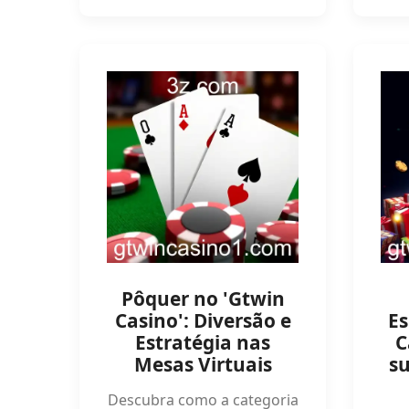
Pôquer no 'Gtwin
Casino': Diversão e
Es
Estratégia nas
C
Mesas Virtuais
su
Descubra como a categoria