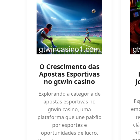
O Crescimento das
Apostas Esportivas
no gtwin casino
J
Explorando a categoria de
Ex
apostas esportivas no
emo
gtwin casino, uma
n
plataforma que une paixão
cl
por esportes e
Ro
oportunidades de lucro.