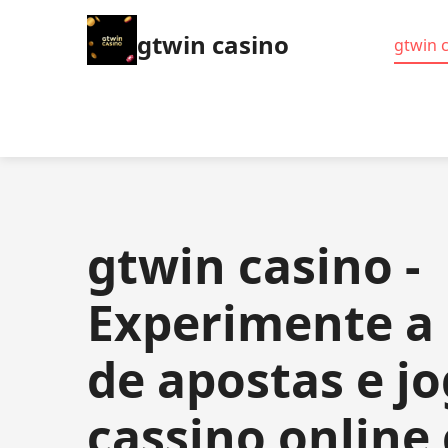
gtwin casino
gtwin 
gtwin casino -
Experimente a
de apostas e j
cassino online