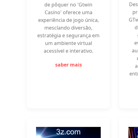
Des
de pôquer no 'Gtwin
pr
Casino' oferece uma
GTw
experiência de jogo única,
d
mesclando diversão,
estratégia e segurança em
e
um ambiente virtual
au
acessível e interativo.
saber mais
a
ent