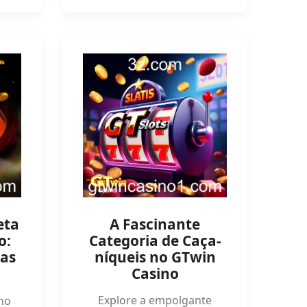
eta
A Fascinante
o:
Categoria de Caça-
cas
níqueis no GTwin
Casino
Explore a empolgante
no