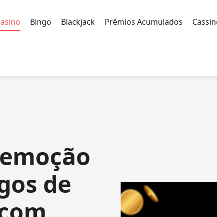
casino
Bingo
Blackjack
Prêmios Acumulados
Cassin
 emoção
ogos de
 com