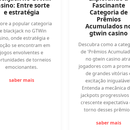
sino: Entre sorte
Fascinante
e estratégia
Categoria de
Prêmios
lore a popular categoria
Acumulados n
e blackjack no GTWin
gtwin casino
sino, onde estratégia e
Descubra como a categ
oção se encontram em
de 'Prêmios Acumulad
jogos envolventes e
no gtwin casino atra
rtunidades de torneios
jogadores com a prom
emocionantes.
de grandes vitórias 
saber mais
excitação inigualável
Entenda a mecânica 
jackpots progressivos 
crescente expectativa
torno desses prêmio
saber mais