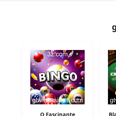
O Fascinante
Bl