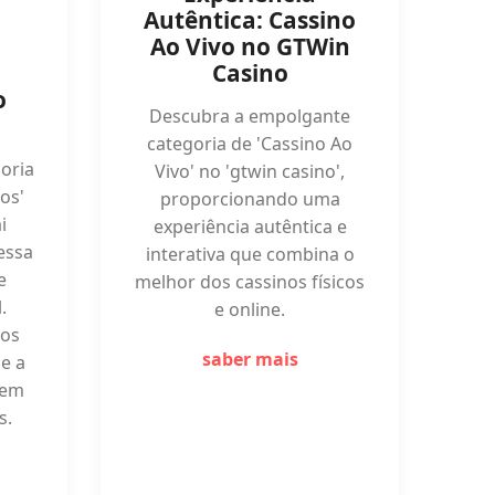
Autêntica: Cassino
Ao Vivo no GTWin
Casino
o
Descubra a empolgante
categoria de 'Cassino Ao
oria
Vivo' no 'gtwin casino',
os'
proporcionando uma
i
experiência autêntica e
essa
interativa que combina o
e
melhor dos cassinos físicos
.
e online.
dos
saber mais
e a
 em
s.