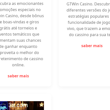
cubra as emocionantes
GTWin Casino. Descubr
omoções especiais no
diferentes versões do j
in Casino, desde bônus
estratégias populares 
e boas-vindas e giros
funcionalidade de jog
grátis até torneios e
vivo, que trazem a em
ventos temáticos que
do cassino para sua te
mentam suas chances
saber mais
de ganhar enquanto
proveita o melhor do
retenimento de cassino
online.
saber mais