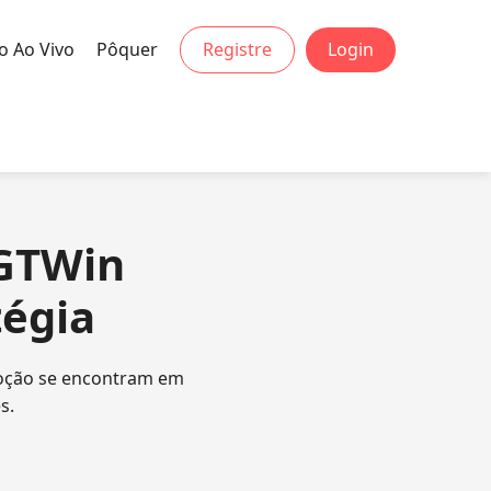
o Ao Vivo
Pôquer
Registre
Login
 GTWin
tégia
moção se encontram em
s.