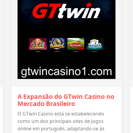
A Expansão do GTwin Casino no
Mercado Brasileiro
O GTwin Casino está se estabelecendo
como um dos principais sites de jogos
online em português, adaptando-se às