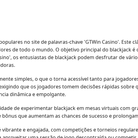
opulares no site de palavras-chave 'GTWin Casino'. Este clá
adores de todo o mundo. O objetivo principal do blackjack 
asino', os entusiastas de blackjack podem desfrutar de vár
adoras.
mente simples, o que o torna acessível tanto para jogadore
a, exigindo que os jogadores tomem decisões rápidas sobre
ncia dinâmica e empolgante.
dade de experimentar blackjack em mesas virtuais com gráfi
s e bônus que aumentam as chances de sucesso e prolongam
 vibrante e engajada, com competições e torneios regular
ra aproveitar uma sessão de jogo descontraída ou competir 