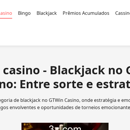
casino
Bingo
Blackjack
Prêmios Acumulados
Cassin
 casino - Blackjack no
no: Entre sorte e estra
tegoria de blackjack no GTWin Casino, onde estratégia e e
ogos envolventes e oportunidades de torneios emocionante