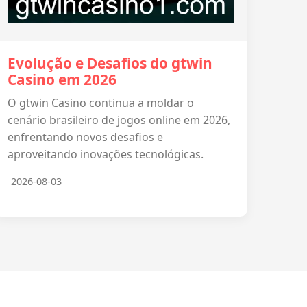
Evolução e Desafios do gtwin
Casino em 2026
O gtwin Casino continua a moldar o
cenário brasileiro de jogos online em 2026,
enfrentando novos desafios e
aproveitando inovações tecnológicas.
2026-08-03