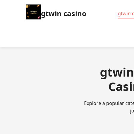
gtwin casino
gtwin 
gtwin
Casi
Explore a popular ca
j