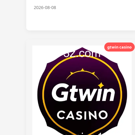
2026-08-08
gtwin casino