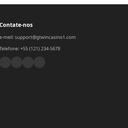
Contate-nos
e-meil: support@gtwincasino1.com
Telefone: +55 (121) 234-5678