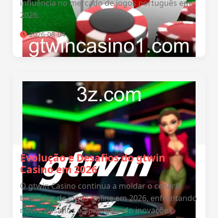
influência no mercado de jogos português em
2026.
2026-08-04
Evolução e Desafios do gtwin
Casino em 2026
O gtwin Casino continua a moldar o cenário
brasileiro de jogos online em 2026, enfrentando
novos desafios e aproveitando inovações