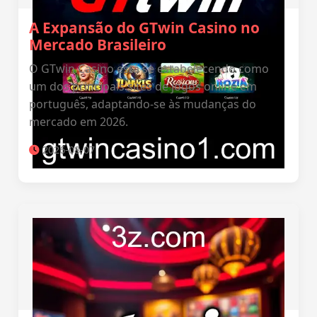
A Expansão do GTwin Casino no
Mercado Brasileiro
O GTwin Casino está se estabelecendo como
um dos principais sites de jogos online em
português, adaptando-se às mudanças do
mercado em 2026.
2026-08-07