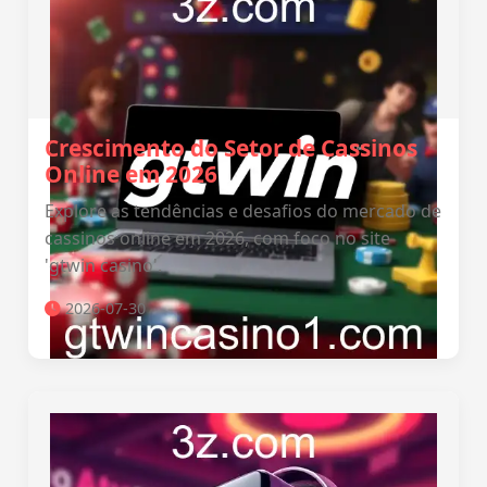
Crescimento do Setor de Cassinos
Online em 2026
Explore as tendências e desafios do mercado de
cassinos online em 2026, com foco no site
'gtwin casino'.
2026-07-30