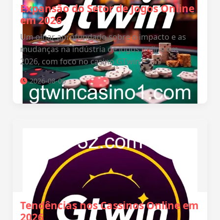
Expansão do Setor de Jogos Online
em 2026
Um olhar aprofundado sobre o impacto e as
mudanças na indústria de jogos online em
2026, com foco no casino GTwin.
2026-08-06
Tendências nos Cassinos Online em
2026