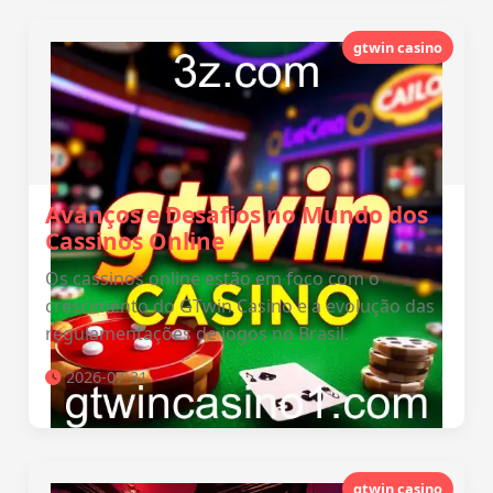
gtwin casino
Avanços e Desafios no Mundo dos
Cassinos Online
Os cassinos online estão em foco com o
crescimento do GTwin Casino e a evolução das
regulamentações de jogos no Brasil.
2026-07-31
gtwin casino