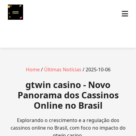
Home
/
Últimas Notícias
/ 2025-10-06
gtwin casino - Novo
Panorama dos Cassinos
Online no Brasil
Explorando o crescimento e a regulação dos
cassinos online no Brasil, com foco no impacto do
gtwin casino.