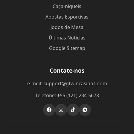
Caça-níqueis
Apostas Esportivas
Jogos de Mesa
Últimas Notícias
Google Sitemap
Contate-nos
e-meil: support@gtwincasino1.com
Telefone: +55 (121) 234-5678