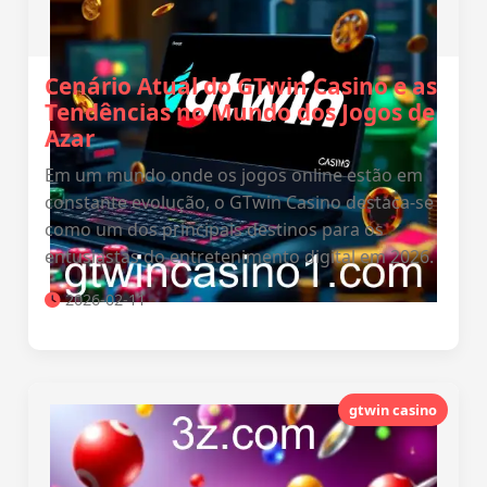
Cenário Atual do GTwin Casino e as
Tendências no Mundo dos Jogos de
Azar
Em um mundo onde os jogos online estão em
constante evolução, o GTwin Casino destaca-se
como um dos principais destinos para os
entusiastas do entretenimento digital em 2026.
2026-02-11
gtwin casino