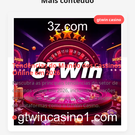
Mais conteúdo
gtwin casino
Tendências do Mundo dos Cassinos
Online em 2026
Descubra as principais tendências do setor de
cassinos online em 2026, incluindo inovações
tecnológicas, regulamentações e o crescimento
de plataformas como o GTWin Casino.
2026-05-25