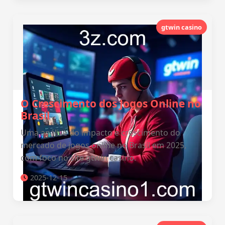
gtwin casino
O Crescimento dos Jogos Online no
Brasil
Uma análise do impacto e crescimento do
mercado de jogos online no Brasil em 2025,
com foco no site gtwin casino.
2025-12-15