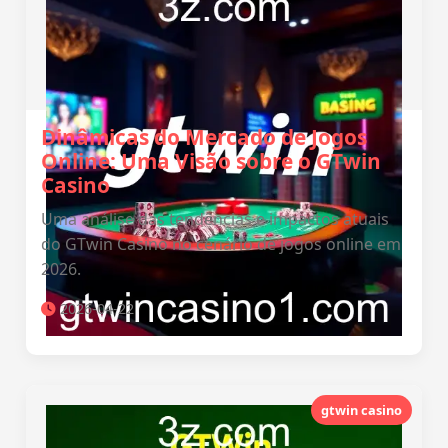
Dinâmicas do Mercado de Jogos
Online: Uma Visão sobre o GTwin
Casino
Uma análise das tendências e impactos atuais
do GTwin Casino no cenário de jogos online em
2026.
2026-04-22
gtwin casino