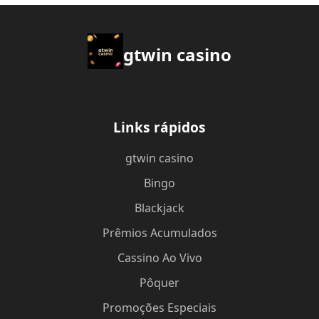
gtwin casino
Links rápidos
gtwin casino
Bingo
Blackjack
Prêmios Acumulados
Cassino Ao Vivo
Pôquer
Promoções Especiais