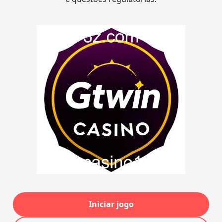
Iniciar jogo