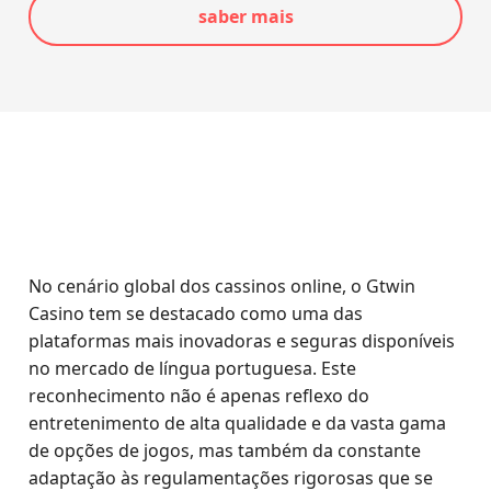
saber mais
No cenário global dos cassinos online, o Gtwin
Casino tem se destacado como uma das
plataformas mais inovadoras e seguras disponíveis
no mercado de língua portuguesa. Este
reconhecimento não é apenas reflexo do
entretenimento de alta qualidade e da vasta gama
de opções de jogos, mas também da constante
adaptação às regulamentações rigorosas que se