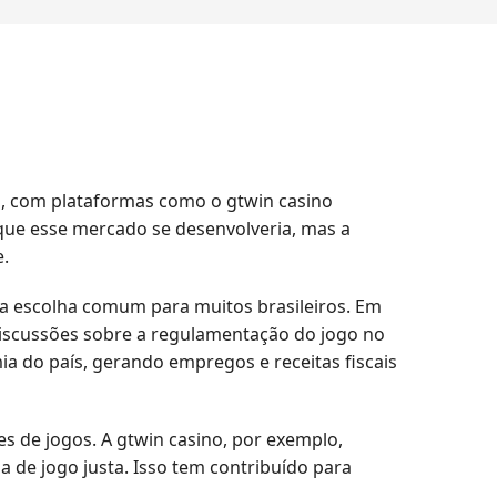
o, com plataformas como o gtwin casino
que esse mercado se desenvolveria, mas a
.
ma escolha comum para muitos brasileiros. Em
discussões sobre a regulamentação do jogo no
a do país, gerando empregos e receitas fiscais
s de jogos. A gtwin casino, por exemplo,
 de jogo justa. Isso tem contribuído para