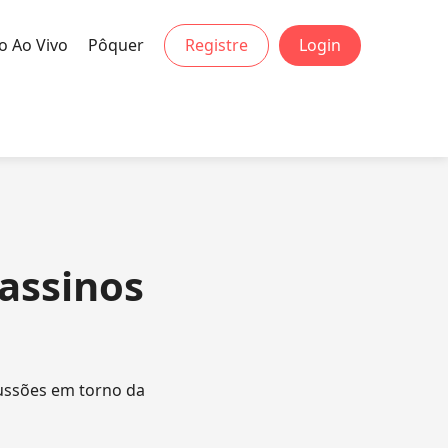
o Ao Vivo
Pôquer
Registre
Login
Cassinos
cussões em torno da