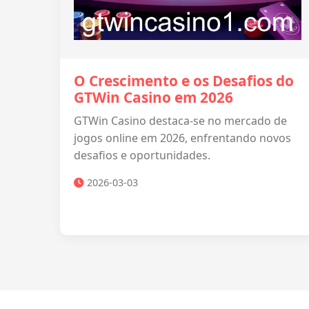
O Crescimento e os Desafios do
GTWin Casino em 2026
GTWin Casino destaca-se no mercado de
jogos online em 2026, enfrentando novos
desafios e oportunidades.
2026-03-03