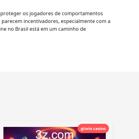
m proteger os jogadores de comportamentos
o parecem incentivadores, especialmente com a
line no Brasil está em um caminho de
gtwin casino