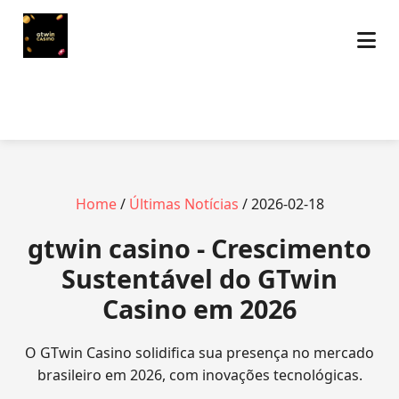
Home
/
Últimas Notícias
/ 2026-02-18
gtwin casino - Crescimento
Sustentável do GTwin
Casino em 2026
O GTwin Casino solidifica sua presença no mercado
brasileiro em 2026, com inovações tecnológicas.