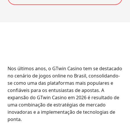
Nos últimos anos, o GTwin Casino tem se destacado
no cenário de jogos online no Brasil, consolidando-
se como uma das plataformas mais populares e
confiáveis para os entusiastas de apostas. A
expansão do GTwin Casino em 2026 é resultado de
uma combinação de estratégias de mercado
inovadoras e a implementação de tecnologias de
ponta.