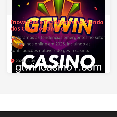
Inovações e Tendências no Mundo
dos Cassinos Online
Exploramos as tendências emergentes no setor
de cassinos online em 2026, incluindo as
contribuições notáveis do gtwin casino.
2026-08-08