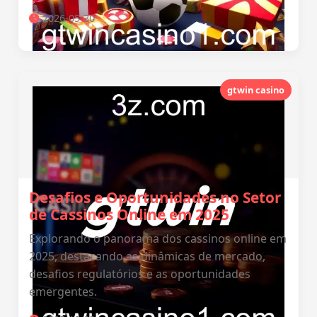
2026-05-30
gtwin casino
Desafios e Oportunidades no Setor
de Cassinos Online em 2025
Explorando o panorama dos cassinos online em
2025, destacando as dinâmicas de mercado,
desafios regulatórios e as oportunidades
emergentes.