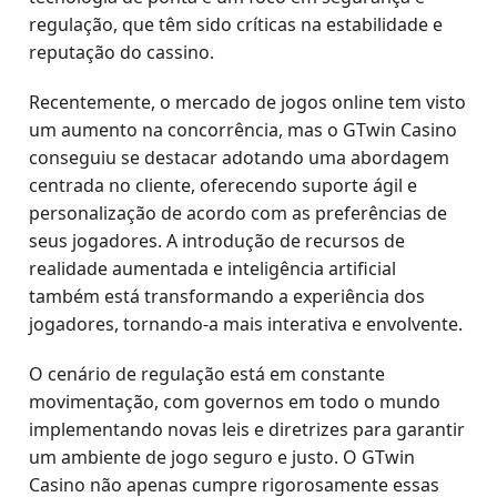
regulação, que têm sido críticas na estabilidade e
reputação do cassino.
Recentemente, o mercado de jogos online tem visto
um aumento na concorrência, mas o GTwin Casino
conseguiu se destacar adotando uma abordagem
centrada no cliente, oferecendo suporte ágil e
personalização de acordo com as preferências de
seus jogadores. A introdução de recursos de
realidade aumentada e inteligência artificial
também está transformando a experiência dos
jogadores, tornando-a mais interativa e envolvente.
O cenário de regulação está em constante
movimentação, com governos em todo o mundo
implementando novas leis e diretrizes para garantir
um ambiente de jogo seguro e justo. O GTwin
Casino não apenas cumpre rigorosamente essas