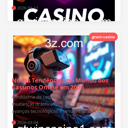
2026-03-12
gtwin casino
Novas Tendências no Mundo dos
Cassinos Online em 2026
A indústria de cassinos online enfrenta
mudanças drásticas em 2026, com novas leis,
avanços tecnológicos e tendências de consumo.
2026-03-04