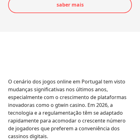
saber mais
O cenário dos jogos online em Portugal tem visto
mudanças significativas nos últimos anos,
especialmente com o crescimento de plataformas
inovadoras como o gtwin casino. Em 2026, a
tecnologia e a regulamentação têm se adaptado
rapidamente para acomodar o crescente número
de jogadores que preferem a conveniência dos
cassinos digitais.