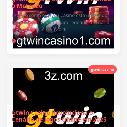
o Mercado
Explore como o gTwin Casino está utilizando
tecnologia inovadora para redefinir o cenário
dos jogos online em 2026.
2026-06-04
gtwin casino
Gtwin Casino Revoluciona o
Cenário de Jogos Online em 2025