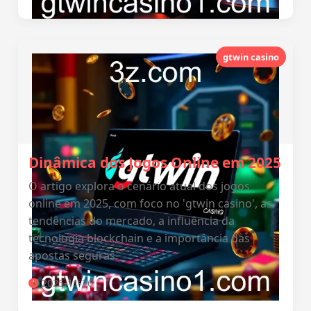
gtwin casino
Dinâmica dos Jogos Online em 2025
O artigo explora o cenário atual dos jogos
online em 2025, com foco no 'gtwin casino', as
tendências do mercado, a influência da
tecnologia blockchain e a importância das
apostas seguras.
2025-11-26