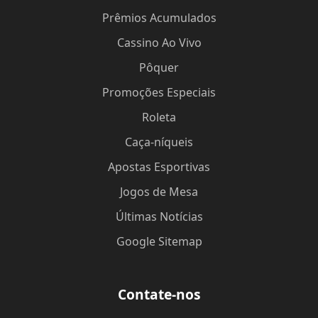
Prêmios Acumulados
Cassino Ao Vivo
Pôquer
Promoções Especiais
Roleta
Caça-níqueis
Apostas Esportivas
Jogos de Mesa
Últimas Notícias
Google Sitemap
Contate-nos