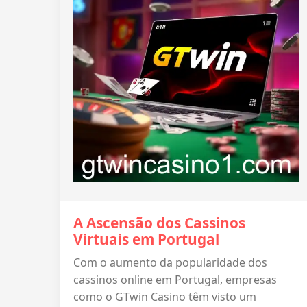
A Ascensão dos Cassinos
Virtuais em Portugal
Com o aumento da popularidade dos
cassinos online em Portugal, empresas
como o GTwin Casino têm visto um