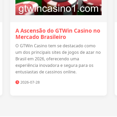
A Ascensão do GTWin Casino no
Mercado Brasileiro
O GTWin Casino tem se destacado como
um dos principais sites de jogos de azar no
Brasil em 2026, oferecendo uma
experiência inovadora e segura para os
entusiastas de cassinos online.
2026-07-28