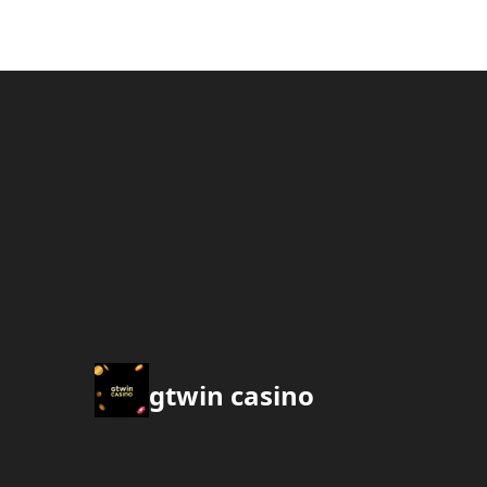
gtwin casino