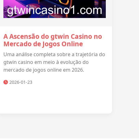
A Ascensão do gtwin Casino no
Mercado de Jogos Online
Uma análise completa sobre a trajetória do
gtwin casino em meio à evolução do
mercado de jogos online em 2026.
2026-01-23