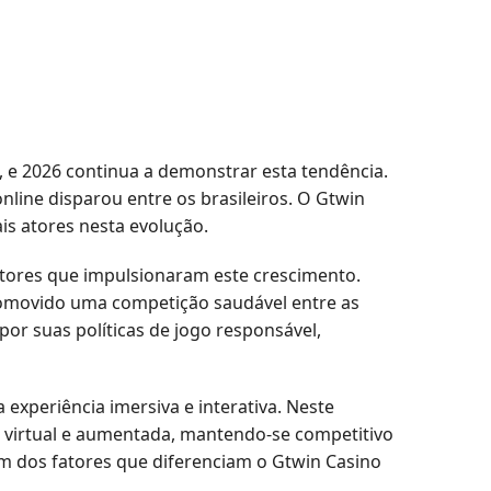
, e 2026 continua a demonstrar esta tendência.
nline disparou entre os brasileiros. O Gtwin
is atores nesta evolução.
fatores que impulsionaram este crescimento.
promovido uma competição saudável entre as
r suas políticas de jogo responsável,
xperiência imersiva e interativa. Neste
e virtual e aumentada, mantendo-se competitivo
m dos fatores que diferenciam o Gtwin Casino