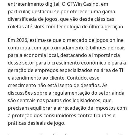
entretenimento digital. O GTWin Casino, em
particular, destacou-se por oferecer uma gama
diversificada de jogos, que vão desde clássicas
roletas até slots com tecnologia de última geração.
Em 2026, estima-se que o mercado de jogos online
contribua com aproximadamente 2 bilhões de reais
para a economia local, destacando a importância
desse setor para o crescimento econômico e para a
geração de empregos especializados na área de TI
e atendimento ao cliente. Contudo, esse
crescimento não está isento de desafios. As
discussões sobre a regulamentação do setor ainda
são centrais nas pautas dos legisladores, que
precisam equilibrar a arrecadação de impostos com
a proteção dos consumidores contra fraudes e
práticas desleais de jogo.