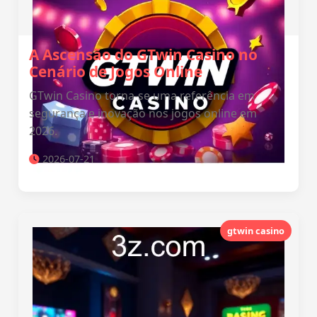
A Ascensão do GTwin Casino no
Cenário de Jogos Online
GTwin Casino torna-se uma referência em
segurança e inovação nos jogos online em
2026.
2026-07-21
gtwin casino