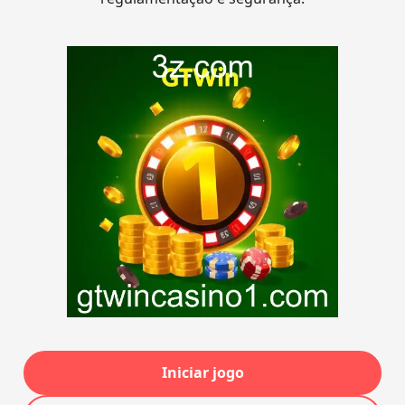
Iniciar jogo