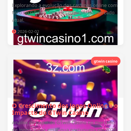
Explorando a evolução dos cassinos online com
foco no GTwin Casino e seu papel no mercado
atual.
2026-02-02
gtwin casino
O Crescimento dos Jogos Online e o
Impacto do GTwin Casino
Análise do papel do GTwin Casino no mercado
de jogos online em língua portuguesa em 2026.