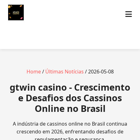
Home
/
Últimas Notícias
/ 2026-05-08
gtwin casino - Crescimento
e Desafios dos Cassinos
Online no Brasil
A indústria de cassinos online no Brasil continua
crescendo em 2026, enfrentando desafios de
regulamentação e segurança.