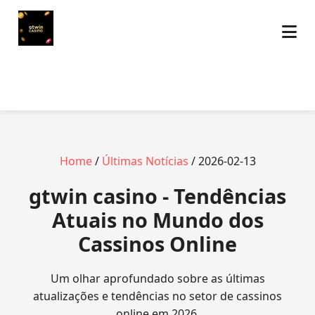
Home
/
Últimas Notícias
/ 2026-02-13
gtwin casino - Tendências
Atuais no Mundo dos
Cassinos Online
Um olhar aprofundado sobre as últimas
atualizações e tendências no setor de cassinos
online em 2026.