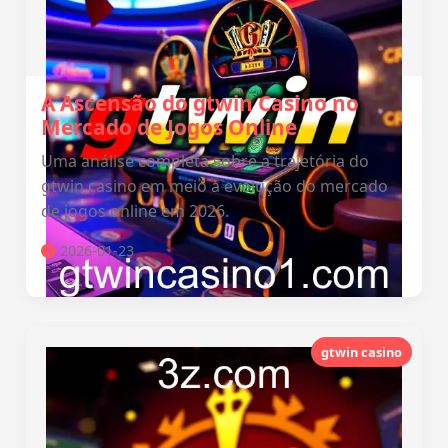
A Ascensão do gtwin Casino no
Mercado de Jogos Online
Uma análise completa sobre a trajetória do
gtwin casino em meio à evolução do mercado
de jogos online em 2026.
2026-01-23
gtwin casino