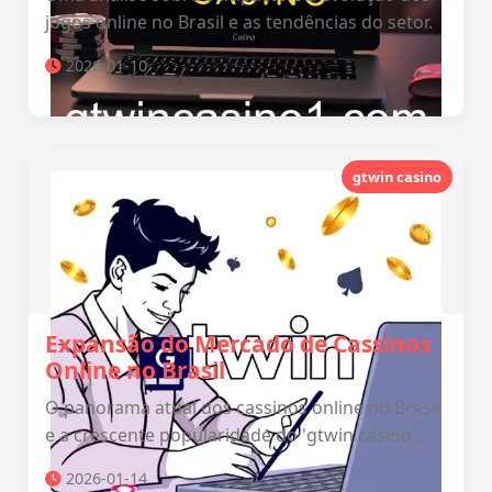
jogos online no Brasil e as tendências do setor.
2026-01-10
gtwin casino
Expansão do Mercado de Cassinos
Online no Brasil
O panorama atual dos cassinos online no Brasil
e a crescente popularidade do 'gtwin casino'.
2026-01-14