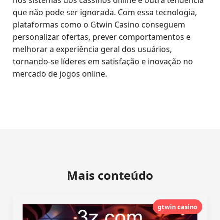
nos sistemas dos cassinos online é outra tendência
que não pode ser ignorada. Com essa tecnologia,
plataformas como o Gtwin Casino conseguem
personalizar ofertas, prever comportamentos e
melhorar a experiência geral dos usuários,
tornando-se líderes em satisfação e inovação no
mercado de jogos online.
Mais conteúdo
gtwin casino