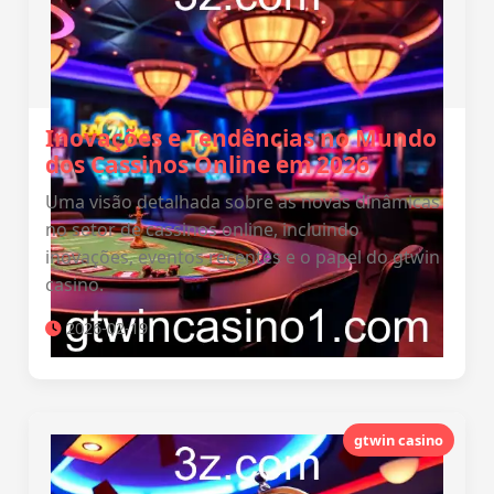
Inovações e Tendências no Mundo
dos Cassinos Online em 2026
Uma visão detalhada sobre as novas dinâmicas
no setor de cassinos online, incluindo
inovações, eventos recentes e o papel do gtwin
casino.
2026-02-19
gtwin casino