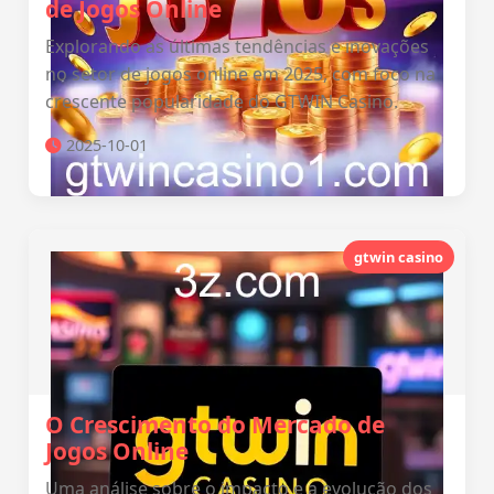
de Jogos Online
Explorando as últimas tendências e inovações
no setor de jogos online em 2025, com foco na
crescente popularidade do GTWIN Casino.
2025-10-01
gtwin casino
O Crescimento do Mercado de
Jogos Online
Uma análise sobre o impacto e a evolução dos