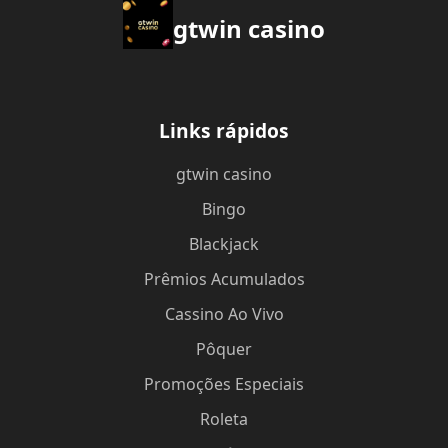
gtwin casino
Links rápidos
gtwin casino
Bingo
Blackjack
Prêmios Acumulados
Cassino Ao Vivo
Pôquer
Promoções Especiais
Roleta