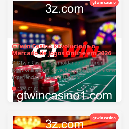
gtwin casino
GTwin Casino Revoluciona o
Mercado de Jogos Online em 2026
O GTwin Casino está moldando o futuro dos
jogos online com inovações tecnológicas e uma
experiência de usuário superior.
2026-02-04
gtwin casino