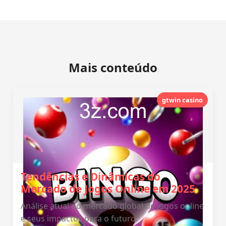
Mais conteúdo
gtwin casino
Tendências e Dinâmicas do
Mercado de Jogos Online em 2025
Análise atual do mercado global de jogos online
e seus impactos para o futuro.