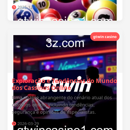
2025-12-10
gtwin casino
Exploração e Tendências do Mundo
dos Cassinos Online
Uma análise abrangente do cenário atual dos
cassinos online, incluindo tendências,
segurança e opiniões de especialistas.
2026-03-29