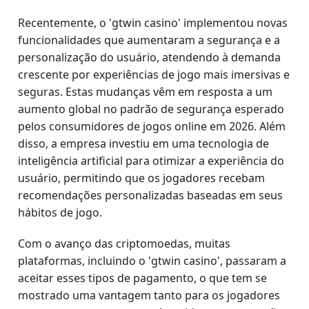
Recentemente, o 'gtwin casino' implementou novas
funcionalidades que aumentaram a segurança e a
personalização do usuário, atendendo à demanda
crescente por experiências de jogo mais imersivas e
seguras. Estas mudanças vêm em resposta a um
aumento global no padrão de segurança esperado
pelos consumidores de jogos online em 2026. Além
disso, a empresa investiu em uma tecnologia de
inteligência artificial para otimizar a experiência do
usuário, permitindo que os jogadores recebam
recomendações personalizadas baseadas em seus
hábitos de jogo.
Com o avanço das criptomoedas, muitas
plataformas, incluindo o 'gtwin casino', passaram a
aceitar esses tipos de pagamento, o que tem se
mostrado uma vantagem tanto para os jogadores