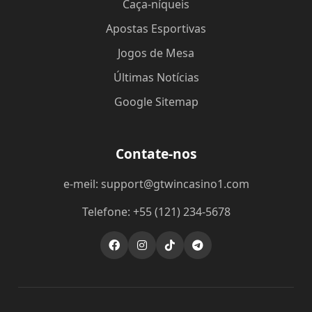
Caça-níqueis
Apostas Esportivas
Jogos de Mesa
Últimas Notícias
Google Sitemap
Contate-nos
e-meil: support@gtwincasino1.com
Telefone: +55 (121) 234-5678