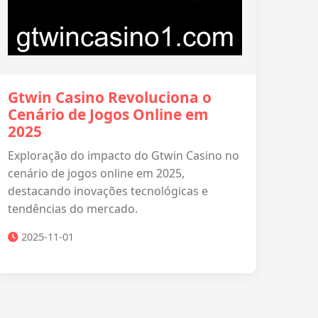
Gtwin Casino Revoluciona o
Cenário de Jogos Online em
2025
Exploração do impacto do Gtwin Casino no
cenário de jogos online em 2025,
destacando inovações tecnológicas e
tendências do mercado.
2025-11-01