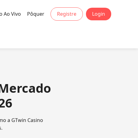
o Ao Vivo
Pôquer
Registre
Login
 Mercado
26
omo a GTwin Casino
.