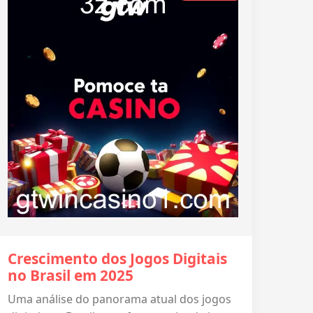
Crescimento dos Jogos Digitais
no Brasil em 2025
Uma análise do panorama atual dos jogos