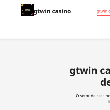
gtwin casino
gtwin 
gtwin c
d
O setor de cassin