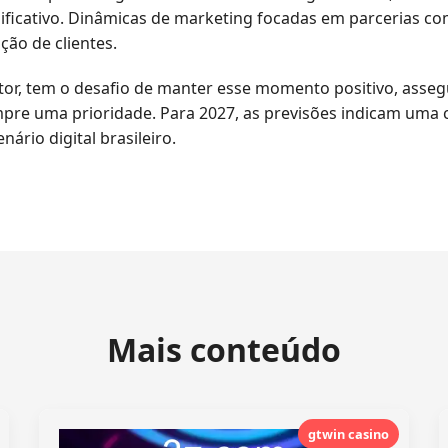
ificativo. Dinâmicas de marketing focadas em parcerias co
ção de clientes.
etor, tem o desafio de manter esse momento positivo, asse
mpre uma prioridade. Para 2027, as previsões indicam uma
ário digital brasileiro.
Mais conteúdo
gtwin casino