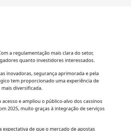
om a regulamentação mais clara do setor,
gadores quanto investidores interessados.
rtas inovadoras, segurança aprimorada e pela
lógico tem proporcionado uma experiência de
mais diversificada.
o acesso e ampliou o público-alvo dos cassinos
m 2025, muito graças à integração de serviços
a expectativa de que o mercado de apostas