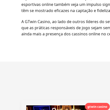
esportivas online também veja um impulso sign
têm se mostrado eficazes na captação e fideliza
A GTwin Casino, ao lado de outros líderes do s
que as práticas responsáveis de jogo sejam se
ainda mais a presença dos cassinos online no cen
gtwin casino