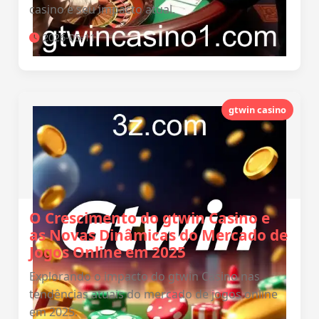
casino e seu impacto atual.
2026-05-11
gtwin casino
O Crescimento do gtwin Casino e
as Novas Dinâmicas do Mercado de
Jogos Online em 2025
Explorando o impacto do gtwin Casino nas
tendências atuais do mercado de jogos online
em 2025.