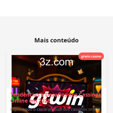
Mais conteúdo
gtwin casino
Tendências e Desafios dos Cassinos
Online em 2026
Explorando o cenário atual dos cassinos online