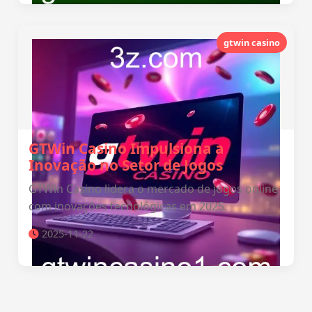
gtwin casino
GTWin Casino Impulsiona a
Inovação no Setor de Jogos
GTWin Casino lidera o mercado de jogos online
com inovações tecnológicas em 2025.
2025-11-22